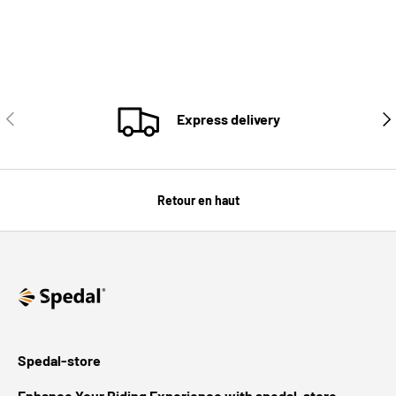
PRÉCÉDENT
SUI
Express delivery
Retour en haut
Spedal-store
Enhance Your Riding Experience with spedal-store