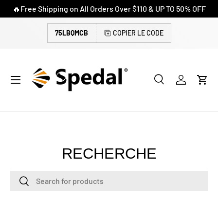
🔥Free Shipping on All Orders Over $110 & UP TO 50% OFF
ALLER AU CONTENU
75LBQMCB
COPIER LE CODE
Menu
Recherche
Se connec
Pani
Recherche
Rechercher
RECHERCHE
Recherche
Rechercher